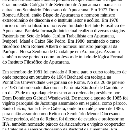
Grau no então Colégio 7 de Setembro de Apucarana e marca sua
entrada no Seminário Diocesano de Apucarana. Em 1977 Dom
Romeu Alberti, então Bispo de Apucarana o nomeou ministro
extraordinário de diaconia e o instituiu leitor e acólito. Em 1978
iniciou o triênio filosófico no recém fundado Instituto Filosófico de
Apucarana. Paralela formação intelectual realizou diversos estágios
Pastorais em Sete de Maio, Jardim Trabalhista em Apucarana,
Ivaiporã, Mauá e Caixa São Pedro. Em 1980, terminado o curso
filosófico Dom Romeu Alberti o nomeou ministro paroquial da
Paróquia Nossa Senhora de Guadalupe em Arapongas. Assumiu
também nesse período como professor de tratado de lógica Formal
do Instituto Filosófico de Apucarana.
Em setembro de 1981 foi enviado à Roma para o curso teológico de
onde retornou em outubro de 1984 Bacharel em teologia na
Pontifícia Universidade Gregoriana de Roma. No dia 26 de janeiro
de 1985 foi ordenado diácono na Paróquia São José de Cambira e
no dia 23 de março daquele mesmo ano ordenado presbítero por
Dom Domingos Gabriel Wisniewski. De março a agosto de 1985 foi
vigário paroquial de Jacotinga assumindo em seguida, como pároco,
Santo Inácio, Santa Inês e Cafeara, onde ficou até janeiro de 1986,
para então assumir como Reitor do Seminário Menor Diocesano.
Neste período, além de Reitor, foi diretor de estudos e professor no
IFA, também nomeado pároco de Aricanduva e vigário cooperador
na Catedral e assessor diocesano da Pastoral da Juventude. Em