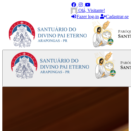
Olá, Visitante!
Fazer log-in
Cadastrar-se