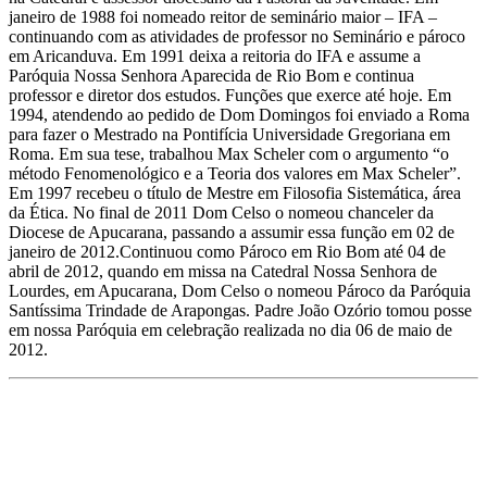
janeiro de 1988 foi nomeado reitor de seminário maior – IFA –
continuando com as atividades de professor no Seminário e pároco
em Aricanduva. Em 1991 deixa a reitoria do IFA e assume a
Paróquia Nossa Senhora Aparecida de Rio Bom e continua
professor e diretor dos estudos. Funções que exerce até hoje. Em
1994, atendendo ao pedido de Dom Domingos foi enviado a Roma
para fazer o Mestrado na Pontifícia Universidade Gregoriana em
Roma. Em sua tese, trabalhou Max Scheler com o argumento “o
método Fenomenológico e a Teoria dos valores em Max Scheler”.
Em 1997 recebeu o título de Mestre em Filosofia Sistemática, área
da Ética. No final de 2011 Dom Celso o nomeou chanceler da
Diocese de Apucarana, passando a assumir essa função em 02 de
janeiro de 2012.Continuou como Pároco em Rio Bom até 04 de
abril de 2012, quando em missa na Catedral Nossa Senhora de
Lourdes, em Apucarana, Dom Celso o nomeou Pároco da Paróquia
Santíssima Trindade de Arapongas. Padre João Ozório tomou posse
em nossa Paróquia em celebração realizada no dia 06 de maio de
2012.